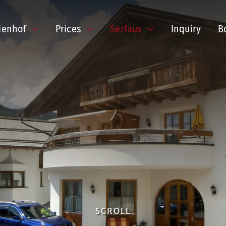
ienhof
Prices
Serfaus
Inquiry
B
SCROLL